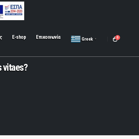
ς
E-shop
Επικοινωνία
0
Greek
▼
s vitaes?