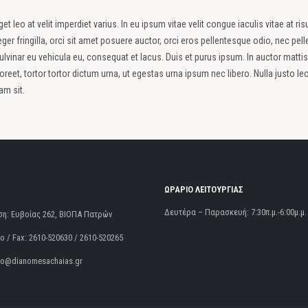
et leo at velit imperdiet varius. In eu ipsum vitae velit congue iaculis vitae at r
eger fringilla, orci sit amet posuere auctor, orci eros pellentesque odio, nec p
lvinar eu vehicula eu, consequat et lacus. Duis et purus ipsum. In auctor mattis 
t, tortor tortor dictum urna, ut egestas urna ipsum nec libero. Nulla justo leo
am sit.
ΩΡΑΡΙΟ ΛΕΙΤΟΥΡΓΙΑΣ
Δευτέρα – Παρασκευή: 7:30π.μ.-6:00μ.μ.
ση:
Ευβοίας 262, ΒΙΟΠΑ Πατρών
 / Fax:
2610-520630 / 2610-520265
fo@dianomesachaias.gr