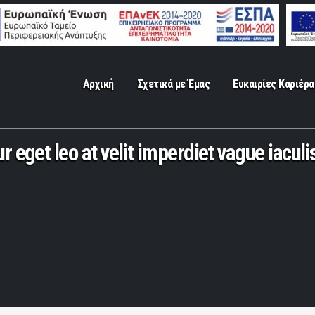
Αρχική
Σχετικά με Έμας
Ευκαιρίες Καριέρα
r eget leo at velit imperdiet vague iaculi