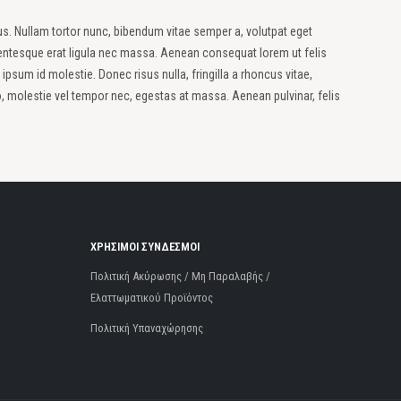
isus. Nullam tortor nunc, bibendum vitae semper a, volutpat eget
ellentesque erat ligula nec massa. Aenean consequat lorem ut felis
ipsum id molestie. Donec risus nulla, fringilla a rhoncus vitae,
, molestie vel tempor nec, egestas at massa. Aenean pulvinar, felis
ΧΡΗΣΙΜΟΙ ΣΥΝΔΕΣΜΟΙ
Πολιτική Ακύρωσης / Μη Παραλαβής /
Ελαττωματικού Προϊόντος
Πολιτική Υπαναχώρησης