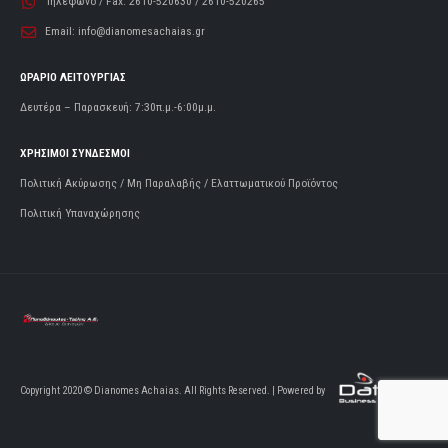
Τηλέφωνο / Fax:
2610-520630 / 2610-520265
Email:
info@dianomesachaias.gr
ΩΡΑΡΙΟ ΛΕΙΤΟΥΡΓΙΑΣ
Δευτέρα – Παρασκευή: 7:30π.μ.-6:00μ.μ.
ΧΡΗΣΙΜΟΙ ΣΥΝΔΕΣΜΟΙ
Πολιτική Ακύρωσης / Μη Παραλαβής / Ελαττωματικού Προϊόντος
Πολιτική Υπαναχώρησης
Copyright 2020 © Dianomes Achaias. All Rights Reserved. | Powered by