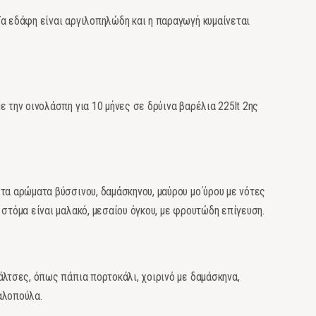
Τα εδάφη είναι αργιλοπηλώδη και η παραγωγή κυμαίνεται
ε την οινολάσπη για 10 μήνες σε δρύινα βαρέλια 225lt 2ης
τα αρώματα βύσσινου, δαμάσκηνου, μαύρου μο΄ύρου με νότες
 στόμα είναι μαλακό, μεσαίου όγκου, με φρουτώδη επίγευση.
άλτσες, όπως πάπια πορτοκάλι, χοιρινό με δαμάσκηνα,
αλοπούλα.