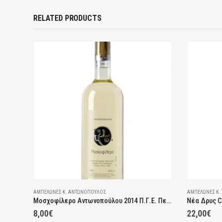
RELATED PRODUCTS
ΑΜΠΕΛΏΝΕΣ Κ. ΑΝΤΩΝΌΠΟΥΛΟΣ
ΑΜΠΕΛΏΝΕΣ Κ.
Ξηρός
Μοσχοφίλερο Αντωνοπούλου 2014 Π.Γ.Ε. Πελοπόννησος Λευκός Ξηρός
8,00
€
22,00
€