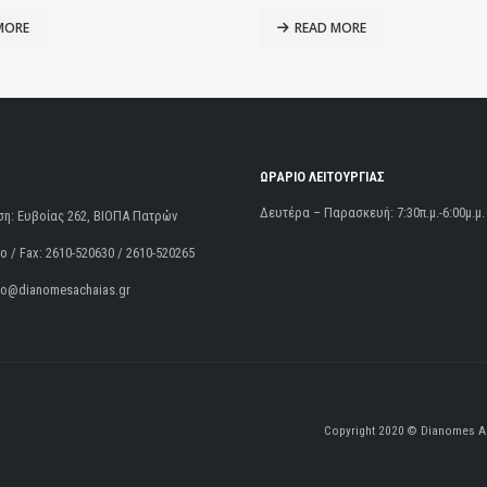
MORE
READ MORE
ΩΡΑΡΙΟ ΛΕΙΤΟΥΡΓΙΑΣ
Δευτέρα – Παρασκευή: 7:30π.μ.-6:00μ.μ.
ση:
Ευβοίας 262, ΒΙΟΠΑ Πατρών
 / Fax:
2610-520630 / 2610-520265
fo@dianomesachaias.gr
Copyright 2020 © Dianomes Ac