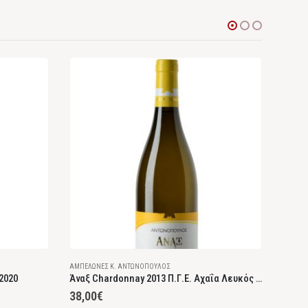
ΑΜΠΕΛΏΝΕΣ Κ. ΑΝΤΩΝΌΠΟΥΛΟΣ
ΑΜΠΕΛΏ
2020
Άναξ Chardonnay 2013 Π.Γ.Ε. Αχαΐα Λευκός Ξηρός
38,00
€
10,7