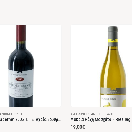
 ΑΝΤΩΝΌΠΟΥΛΟΣ
ΑΜΠΕΛΏΝΕΣ Κ. ΑΝΤΩΝΌΠΟΥΛΟΣ
Νέα Δρυς Cabernet 2006 Π.Γ.Ε. Αχαΐα Ερυθρός Ξηρός
Μακριά Ράχη Μοσχάτο – Riesling 
19,00
€