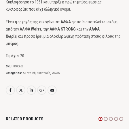
Κυκλοφόρησε το 1961 και υπήρξε η πρώτη μπύρα ευρείας
κυκλοφορίας που είχε ελληνικό όνομα.
Είναι η αρχηγός της οικογένειας
ΑΛΦΑ
η οποία αποτελείται ακόμη
από την
ΑΛΦΑ Weiss,
την
ΑΛΦΑ STRONG
και την
ΑΛΦΑ
Χωρίς
και προσφέρει μία ολοκληρωμένη πρόταση στους φίλους της
μπύρας.
Τεμάχια: 20
SKU:
8100600
Categories:
Αθηναϊκή Ζυθοποιία
,
ΑΛΦΑ
RELATED PRODUCTS