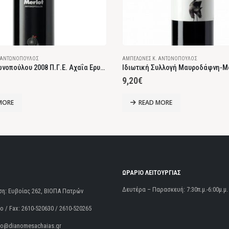
 ΑΝΤΩΝΌΠΟΥΛΟΣ
ΑΜΠΕΛΏΝΕΣ Κ. ΑΝΤΩΝΌΠΟΥΛΟΣ
Merlot Αντωνοπούλου 2008 Π.Γ.Ε. Αχαΐα Ερυθρός Ξηρός
9,20
€
MORE
READ MORE
ΩΡΑΡΙΟ ΛΕΙΤΟΥΡΓΙΑΣ
Δευτέρα – Παρασκευή: 7:30π.μ.-6:00μ.μ.
ση:
Ευβοίας 262, ΒΙΟΠΑ Πατρών
 / Fax:
2610-520630 / 2610-520265
fo@dianomesachaias.gr