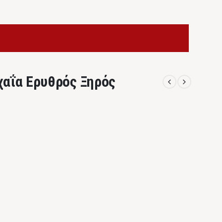
χαΐα Ερυθρός Ξηρός