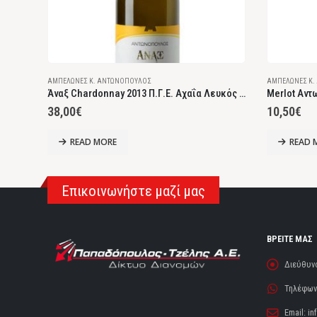
ΑΜΠΕΛΏΝΕΣ Κ. ΑΝΤΩΝΌΠΟΥΛΟΣ
ΑΜΠΕΛΏΝΕΣ Κ.
Γεροντόκλημα Βερτζαμί 2010 Επιτραπέζιος Ερυθρός Ξηρός
Άναξ Chardonnay 2013 Π.Γ.Ε. Αχαΐα Λευκός Ξηρός
38,00
€
10,50
€
READ MORE
READ 
Επικοινωνήστε μαζί μας
ΒΡΕΙΤΕ ΜΑΣ
Διεύθυν
Τηλέφωνο
Email:
in