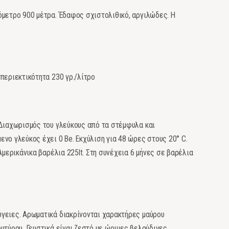
όμετρο 900 μέτρα. Έδαφος σχιστολιθικό, αργιλώδες. Η
περιεκτικότητα 230 γρ./λίτρο
 Διαχωρισμός του γλεύκους από τα στέμφυλα και
νο γλεύκος έχει 0 Be. Εκχύλιση για 48 ώρες στους 20° C.
Αμερικάνικα βαρέλια 225lt. Στη συνέχεια 6 μήνες σε βαρέλια
γειες. Αρωματικά διακρίνονται χαρακτήρες μαύρου
υτύρου. Γευστικά είναι ζεστό με ώριμες βελούδινες