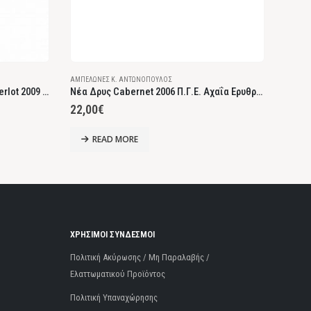
ΑΜΠΕΛΏΝΕΣ Κ. ΑΝΤΩΝΌΠΟΥΛΟΣ
ΑΜΠΕΛΏ
Ιδιωτική Συλλογή Μαυροδάφνη-Merlot 2009 Επιτραπέζιος Ερυθρός Ξηρός
Νέα Δρυς Cabernet 2006 Π.Γ.Ε. Αχαΐα Ερυθρός Ξηρός
Ορειν
22,00
€
23,0
READ MORE
ΧΡΗΣΙΜΟΙ ΣΥΝΔΕΣΜΟΙ
Πολιτική Ακύρωσης / Μη Παραλαβής /
Ελαττωματικού Προϊόντος
Πολιτική Υπαναχώρησης