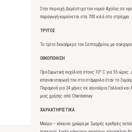
Στην περιοχή Δεμέστιχα του νομού Αχαΐας σε υψ
παραγωγή κυμαίνεται στα 700 κιλά στο στρέμμα.
ΤΡΥΓΟΣ
Το τρίτο δεκαήμερο του Σεπτεμβρίου, με σακχαρο
ΟΙΝΟΠΟΙΗΣΗ
Προζυμωτική εκχύλιση στους 10° C για 55 ώρες.
επαναεισαγωγή του στα στάμφυλα όταν το ζυμούμε
Παραμονή για 24 μήνες σε καινούρια Γαλλικά και 
μιας χρήσης από Chardonnay.
ΧΑΡΑΚΤΗΡΙΣΤΙΚΑ
Μαύρο – κόκκινο χρώμα με ζωηρές ερυθρές ανταύ
πιπεριού, λικέρ κόκκινων φρούτων, καραμέλας βο