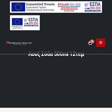
0
Λουξ Σόδα 500ml 12τεμ