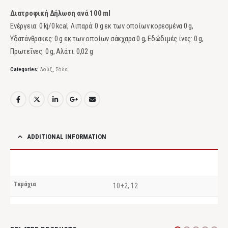
Διατροφική Δήλωση ανά 100 ml
Ενέργεια: 0 kj/0 kcal, Λιπαρά: 0 g εκ των οποίων κορεσμένα 0 g,
Υδατάνθρακες: 0 g εκ των οποίων σάκχαρα 0 g, Εδώδιμές ίνες: 0 g,
Πρωτεΐνες: 0 g, Αλάτι: 0,02 g
Categories:
Λούξ
,
Σόδα
ADDITIONAL INFORMATION
Τεμάχια
10+2, 12