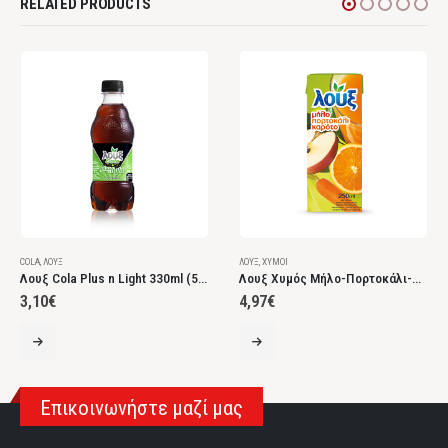
RELATED PRODUCTS
COLA
,
ΛΟΎΞ
ΛΟΎΞ
,
ΧΥΜΟΊ
Λουξ Cola Plus n Light 330ml (5+1τεμ)
Λουξ Χυμός Μήλο-Πορτοκάλι-Καρότο 250ml
3,10
€
4,97
€
Επικοινωνήστε μαζί μας