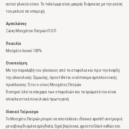
αυτού γλυκού οίνου. Το τελείωμα είναι μακράς διάρκειας με την γεύση
του μελιού σε υπεροχή.
Αμπελώνας
Ζώνη Μοσχάτου Πατρών Π.Ο.Π.
Ποικιλία
Μοσχάτο λευκό 100%.
Οινοποίηση
Με την παραλαβή του γλεύκους από τα σταφύλια και πριν την έναρξη
της αλκοολικής ζύμωσης, προστίθεται οινόπνευμα αμπελοοινικής
προέλευσης. Έτσι ο οίνος Μοσχάτος Πατρών
διατηρεί όλα τα σάκχαρα των σταφυλιών και τα αρώματά του είναι
αποκλειστικά ποικιλιακά πρωτογενή.
Ιδανικό Ταίριασμα
Το Μοσχάτο Πατρών μπορεί να αποτελέσει ιδανικό aperitif συντροφιά
με καβουρδισμένα αμύγδαλα, ξηρά βερίκοκα, φρούτα Glacé καθώς και