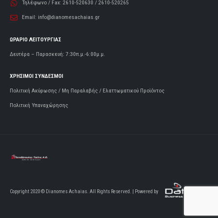
Τηλέφωνο / Fax:
2610-520630 / 2610-520265
Email:
info@dianomesachaias.gr
ΩΡΑΡΙΟ ΛΕΙΤΟΥΡΓΙΑΣ
Δευτέρα – Παρασκευή: 7:30π.μ.-6:00μ.μ.
ΧΡΗΣΙΜΟΙ ΣΥΝΔΕΣΜΟΙ
Πολιτική Ακύρωσης / Μη Παραλαβής / Ελαττωματικού Προϊόντος
Πολιτική Υπαναχώρησης
Copyright 2020 © Dianomes Achaias. All Rights Reserved. | Powered by