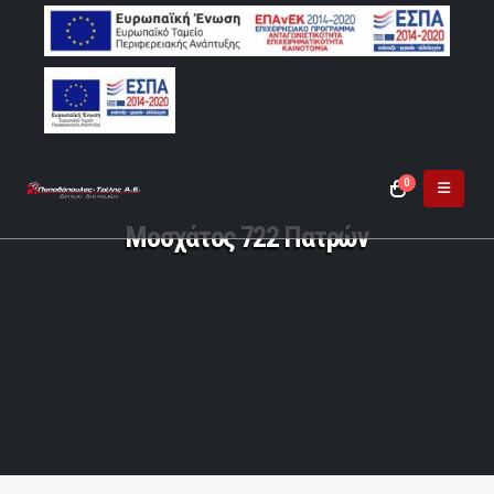
0
Μοσχάτος 722 Πατρών