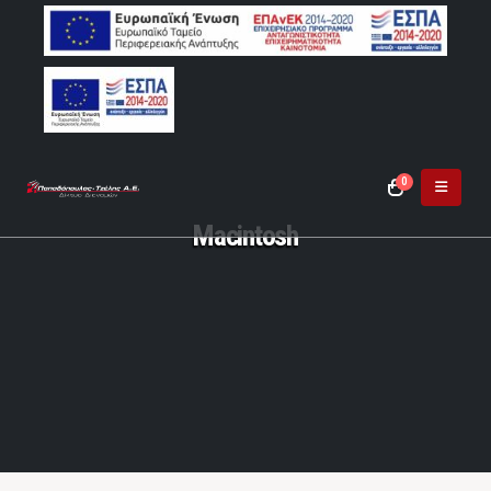
0
Macintosh