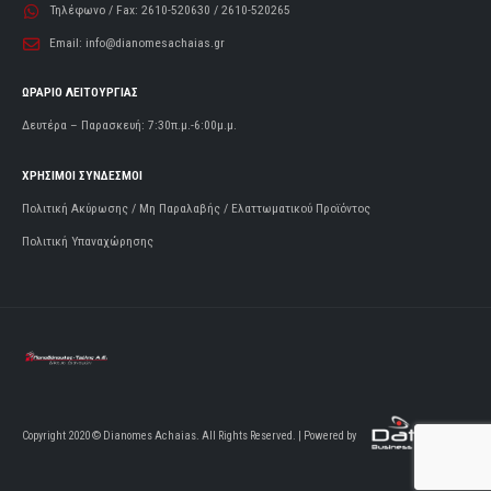
Τηλέφωνο / Fax:
2610-520630 / 2610-520265
Email:
info@dianomesachaias.gr
ΩΡΑΡΙΟ ΛΕΙΤΟΥΡΓΙΑΣ
Δευτέρα – Παρασκευή: 7:30π.μ.-6:00μ.μ.
ΧΡΗΣΙΜΟΙ ΣΥΝΔΕΣΜΟΙ
Πολιτική Ακύρωσης / Μη Παραλαβής / Ελαττωματικού Προϊόντος
Πολιτική Υπαναχώρησης
Copyright 2020 © Dianomes Achaias. All Rights Reserved. | Powered by