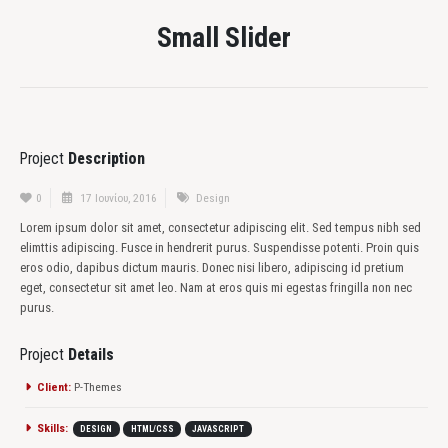
Small Slider
Project
Description
0
17 Ιουνίου, 2016
Design
Lorem ipsum dolor sit amet, consectetur adipiscing elit. Sed tempus nibh sed
elimttis adipiscing. Fusce in hendrerit purus. Suspendisse potenti. Proin quis
eros odio, dapibus dictum mauris. Donec nisi libero, adipiscing id pretium
eget, consectetur sit amet leo. Nam at eros quis mi egestas fringilla non nec
purus.
Project
Details
Client:
P-Themes
Skills:
DESIGN
HTML/CSS
JAVASCRIPT