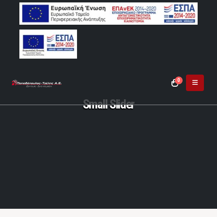
0
Small Slider