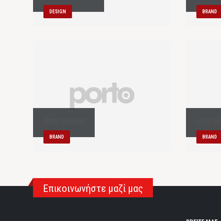
DESIGN
BRAND
Right Sidebar
Left Si
BRAND
BRAND
Επικοινωνήστε μαζί μας