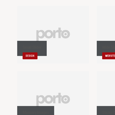
Small Slider
Wide Sl
DESIGN
WEBSITE
Masonry Images
Sticky 