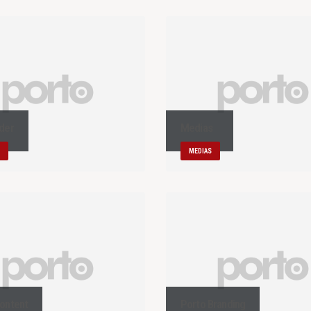
ider
Medias
MEDIAS
Content
Porto Branding