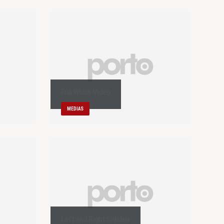
Full Width Video
MEDIAS
Left and Right Sidebar