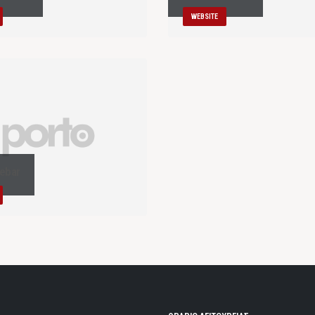
WEBSITE
debar