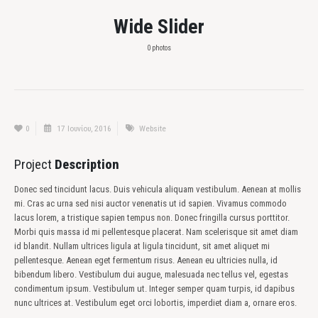
Wide Slider
0 photos
0
17 Ιουνίου, 2016
Website
Project
Description
Donec sed tincidunt lacus. Duis vehicula aliquam vestibulum. Aenean at mollis
mi. Cras ac urna sed nisi auctor venenatis ut id sapien. Vivamus commodo
lacus lorem, a tristique sapien tempus non. Donec fringilla cursus porttitor.
Morbi quis massa id mi pellentesque placerat. Nam scelerisque sit amet diam
id blandit. Nullam ultrices ligula at ligula tincidunt, sit amet aliquet mi
pellentesque. Aenean eget fermentum risus. Aenean eu ultricies nulla, id
bibendum libero. Vestibulum dui augue, malesuada nec tellus vel, egestas
condimentum ipsum. Vestibulum ut. Integer semper quam turpis, id dapibus
nunc ultrices at. Vestibulum eget orci lobortis, imperdiet diam a, ornare eros.