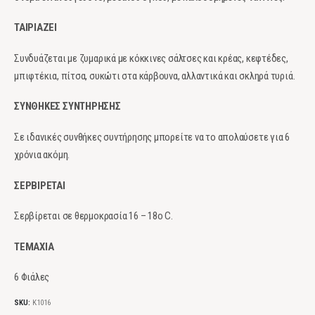
ΤΑΙΡΙΑΖΕΙ
Συνδυάζεται με ζυμαρικά με κόκκινες σάλτσες και κρέας, κεφτέδες,
μπιφτέκια, πίτσα, συκώτι στα κάρβουνα, αλλαντικά και σκληρά τυριά.
ΣΥΝΘΗΚΕΣ ΣΥΝΤΗΡΗΣΗΣ
Σε ιδανικές συνθήκες συντήρησης μπορείτε να το απολαύσετε για 6
χρόνια ακόμη.
ΣΕΡΒΙΡΕΤΑΙ
Σερβίρεται σε θερμοκρασία 16 – 18ο C.
ΤΕΜΑΧΙΑ
6 Φιάλες
SKU:
Κ1016