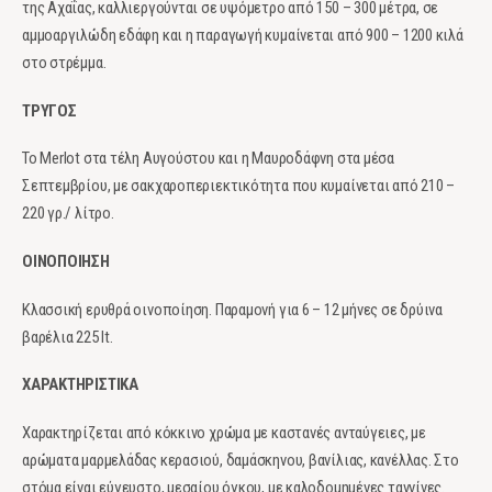
της Αχαΐας, καλλιεργούνται σε υψόμετρο από 150 – 300 μέτρα, σε
αμμοαργιλώδη εδάφη και η παραγωγή κυμαίνεται από 900 – 1200 κιλά
στο στρέμμα.
ΤΡΥΓΟΣ
Το Merlot στα τέλη Αυγούστου και η Μαυροδάφνη στα μέσα
Σεπτεμβρίου, με σακχαροπεριεκτικότητα που κυμαίνεται από 210 –
220 γρ./ λίτρο.
ΟΙΝΟΠΟΙΗΣΗ
Κλασσική ερυθρά οινοποίηση. Παραμονή για 6 – 12 μήνες σε δρύινα
βαρέλια 225 lt.
ΧΑΡΑΚΤΗΡΙΣΤΙΚΑ
Χαρακτηρίζεται από κόκκινο χρώμα με καστανές ανταύγειες, με
αρώματα μαρμελάδας κερασιού, δαμάσκηνου, βανίλιας, κανέλλας. Στο
στόμα είναι εύγευστο, μεσαίου όγκου, με καλοδομημένες ταννίνες.