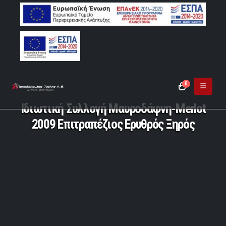
0
Ιδιωτική Συλλογή Μαυροδάφνη-Merlot
2009 Επιτραπέζιος Ερυθρός Ξηρός