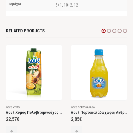
Τεμάχια
5+1, 10+2, 12
RELATED PRODUCTS
ΛΟΎΞ
,
ΧΥΜΟΊ
ΛΟΎΞ
,
ΠΟΡΤΟΚΑΛΆΔΑ
Λουξ Χυμός Πολυβιταμινούχος Extra9 1lt
Λουξ Πορτοκαλάδα χωρίς Ανθρακικό 330ml (5+1τεμ)
22,57
€
2,85
€