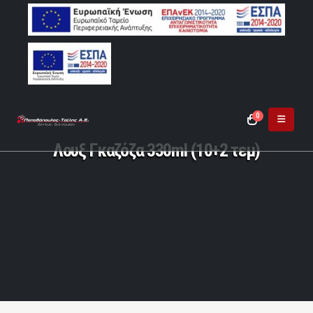
0
Λουξ Γκαζόζα 330ml (10+2 τεμ)