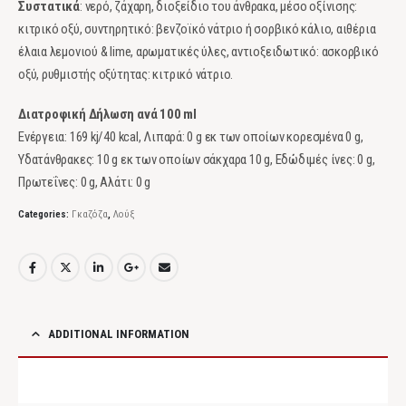
Συστατικά
: νερό, ζάχαρη, διοξείδιο του άνθρακα, μέσο οξίνισης:
κιτρικό οξύ, συντηρητικό: βενζοϊκό νάτριο ή σορβικό κάλιο, αιθέρια
έλαια λεμονιού & lime, αρωματικές ύλες, αντιοξειδωτικό: ασκορβικό
οξύ, ρυθμιστής οξύτητας: κιτρικό νάτριο.
Διατροφική Δήλωση ανά 100 ml
Ενέργεια: 169 kj/40 kcal, Λιπαρά: 0 g εκ των οποίων κορεσμένα 0 g,
Υδατάνθρακες: 10 g εκ των οποίων σάκχαρα 10 g, Εδώδιμές ίνες: 0 g,
Πρωτεΐνες: 0 g, Αλάτι: 0 g
Categories:
Γκαζόζα
,
Λούξ
ADDITIONAL INFORMATION