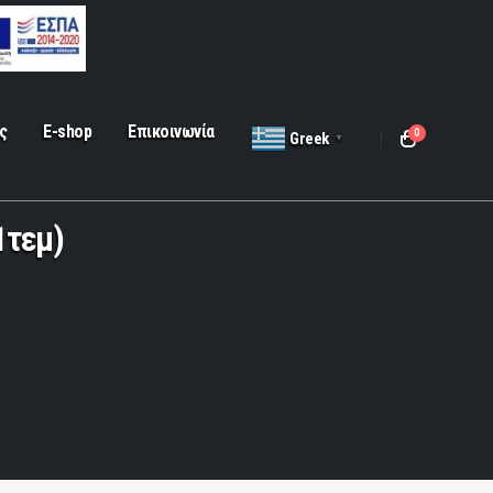
ς
E-shop
Επικοινωνία
0
Greek
▼
1τεμ)