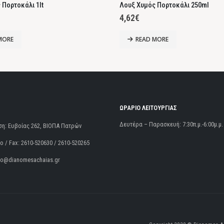
 Πορτοκάλι 1lt
Λουξ Χυμός Πορτοκάλι 250ml
4,62
€
MORE
READ MORE
ΩΡΑΡΙΟ ΛΕΙΤΟΥΡΓΙΑΣ
Δευτέρα – Παρασκευή: 7:30π.μ.-6:00μ.μ.
ση:
Ευβοίας 262, ΒΙΟΠΑ Πατρών
 / Fax:
2610-520630 / 2610-520265
fo@dianomesachaias.gr