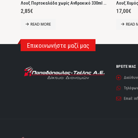
Λουξ Πορτοκαλάδα χωρίς Ανθρακικό 330ml (5+1τεμ)
Λουξ Χυμός
2,85
€
17,00
€
READ MORE
READ 
Επικοινωνήστε μαζί μας
ΒΡΕΙΤΕ ΜΑΣ
Διεύθυν
Τηλέφωνο
Email:
in