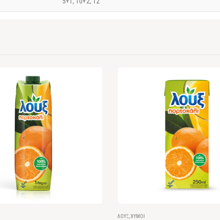
5+1, 10+2, 12
ΛΟΎΞ
,
ΧΥΜΟΊ