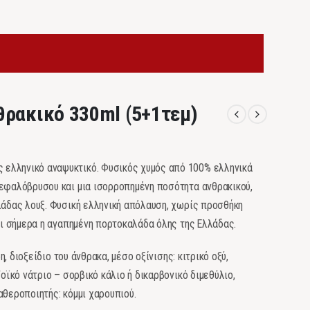
θρακικό 330ml (5+1τεμ)
ελληνικό αναψυκτικό. Φυσικός χυμός από 100% ελληνικά
Κεφαλόβρυσου και μια ισορροπημένη ποσότητα ανθρακικού,
λάδας λουξ. Φυσική ελληνική απόλαυση, χωρίς προσθήκη
αι σήμερα η αγαπημένη πορτοκαλάδα όλης της Ελλάδας.
, διοξείδιο του άνθρακα, μέσο οξίνισης: κιτρικό οξύ,
ζοϊκό νάτριο – σορβικό κάλιο ή δικαρβονικό διμεθύλιο,
αθεροποιητής: κόμμι χαρουπιού.