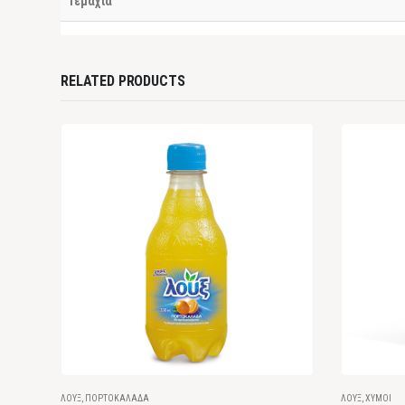
Τεμάχια
RELATED PRODUCTS
ΛΟΎΞ
,
ΠΟΡΤΟΚΑΛΆΔΑ
ΛΟΎΞ
,
ΧΥΜΟΊ