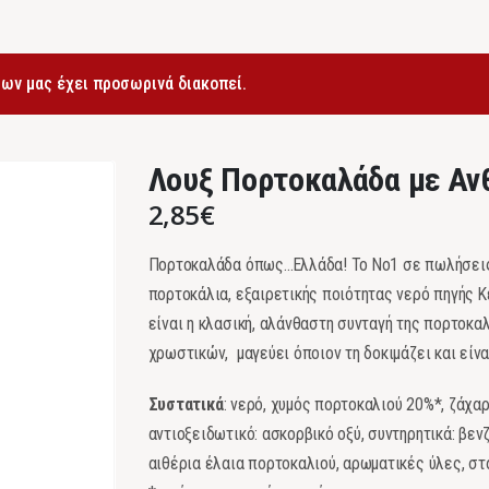
ων μας έχει προσωρινά διακοπεί.
Λουξ Πορτοκαλάδα με Αν
2,85
€
Πορτοκαλάδα όπως…Ελλάδα! Το Νο1 σε πωλήσεις 
πορτοκάλια, εξαιρετικής ποιότητας νερό πηγής 
είναι η κλασική, αλάνθαστη συνταγή της πορτοκα
χρωστικών, μαγεύει όποιον τη δοκιμάζει και είν
Συστατικά
: νερό, χυμός πορτοκαλιού 20%*, ζάχαρη
αντιοξειδωτικό: ασκορβικό οξύ, συντηρητικά: βεν
αιθέρια έλαια πορτοκαλιού, αρωματικές ύλες, στ