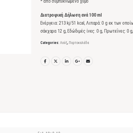
* από συμπυκνωμένο χυμό
Διατροφική Δήλωση ανά 100 ml
Ενέργεια: 213 kj/51 kcal, Λιπαρά: 0 g εκ των οπ
σάκχαρα 12 g, Εδώδιμές ίνες: 0 g, Πρωτεΐνες: 0 g,
Categories:
Λούξ
,
Πορτοκαλάδα