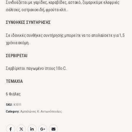
Συνδυάζεται με γαρίδες, καραβίδες, αστακό, ζυμαρικά με ελαφριές
σάλτσες, οστρακοειδή, φρούτα κλπ.
ΣΥΝΘΗΚΕΣ ΣΥΝΤΗΡΗΣΗΣ
Σε ιδανικές συνθήκες συντήρησης μπορείτε να το απολαύσετε για 1,5
χρόνια ακόμη.
ΣΕΡΒΙΡΕΤΑΙ
Σερβίρεται παγωμένο στους 10ο C.
ΤΕΜΑΧΙΑ
6 Φιάλες
SKU:
Κ1011
Category:
Αμπελώνες Κ. Αντωνόπουλος