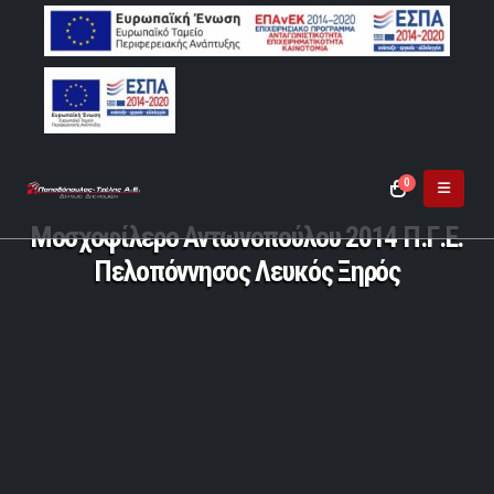
0
Μοσχοφίλερο Αντωνοπούλου 2014 Π.Γ.Ε.
Πελοπόννησος Λευκός Ξηρός