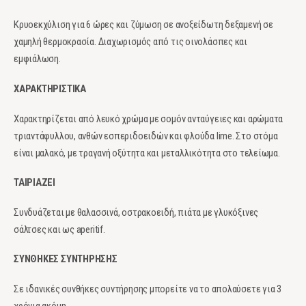
Κρυοεκχύλιση για 6 ώρες και ζύμωση σε ανοξείδωτη δεξαμενή σε
χαμηλή θερμοκρασία. Διαχωρισμός από τις οινολάσπες και
εμφιάλωση.
ΧΑΡΑΚΤΗΡΙΣΤΙΚΑ
Χαρακτηρίζεται από λευκό χρώμα με σομόν ανταύγειες και αρώματα
τριαντάφυλλου, ανθών εσπεριδοειδών και φλούδα lime. Στο στόμα
είναι μαλακό, με τραγανή οξύτητα και μεταλλικότητα στο τελείωμα.
ΤΑΙΡΙΑΖΕΙ
Συνδυάζεται με θαλασσινά, οστρακοειδή, πιάτα με γλυκόξινες
σάλτσες και ως aperitif.
ΣΥΝΘΗΚΕΣ ΣΥΝΤΗΡΗΣΗΣ
Σε ιδανικές συνθήκες συντήρησης μπορείτε να το απολαύσετε για 3
χρόνια ακόμη.