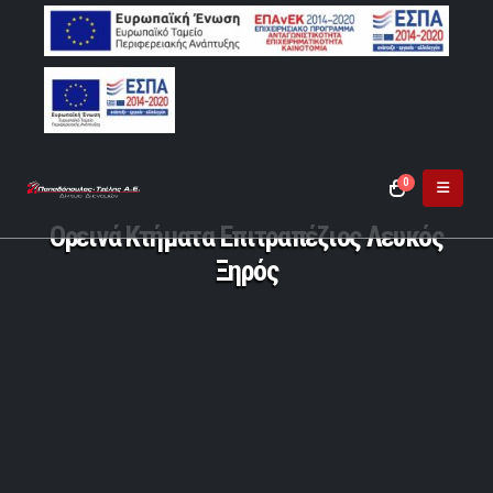
0
Ορεινά Κτήματα Επιτραπέζιος Λευκός
Ξηρός