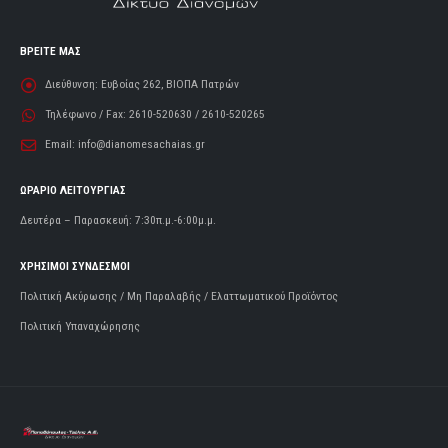
ΒΡΕΙΤΕ ΜΑΣ
Διεύθυνση:
Ευβοίας 262, ΒΙΟΠΑ Πατρών
Τηλέφωνο / Fax:
2610-520630 / 2610-520265
Email:
info@dianomesachaias.gr
ΩΡΑΡΙΟ ΛΕΙΤΟΥΡΓΙΑΣ
Δευτέρα – Παρασκευή: 7:30π.μ.-6:00μ.μ.
ΧΡΗΣΙΜΟΙ ΣΥΝΔΕΣΜΟΙ
Πολιτική Ακύρωσης / Μη Παραλαβής / Ελαττωματικού Προϊόντος
Πολιτική Υπαναχώρησης