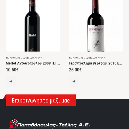
ΑΜΠΕΛΏΝΕΣ Κ. ΑΝΤΩΝΌΠΟΥΛΟΣ
ΑΜΠΕΛΏΝΕΣ Κ. ΑΝΤΩΝΌΠΟΥΛΟΣ
Merlot Αντωνοπούλου 2008 Π.Γ.Ε. Αχαΐα Ερυθρός Ξηρός
Γεροντόκλημα Βερτζαμί 2010 Επιτραπέζιος Ερυθρός Ξηρός
10,50
€
25,00
€
Επικοινωνήστε μαζί μας