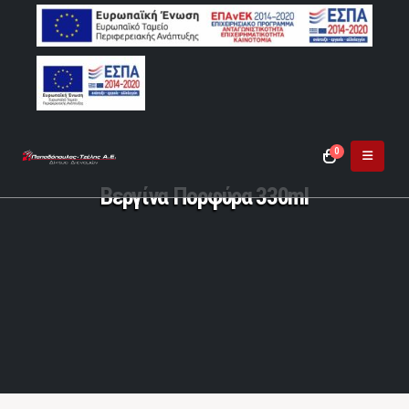
0
Βεργίνα Πορφύρα 330ml