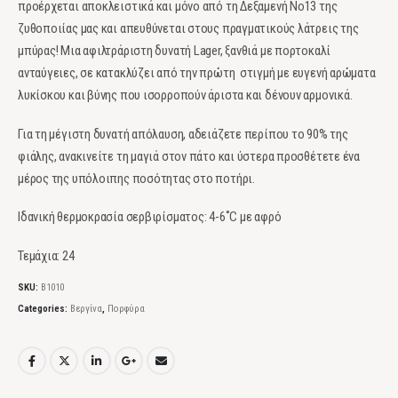
προέρχεται αποκλειστικά και μόνο από τη Δεξαμενή Νο13 της
ζυθοποιίας μας και απευθύνεται στους πραγματικούς λάτρεις της
μπύρας! Μια αφιλτράριστη δυνατή Lager, ξανθιά με πορτοκαλί
ανταύγειες, σε κατακλύζει από την πρώτη στιγμή με ευγενή αρώματα
λυκίσκου και βύνης που ισορροπούν άριστα και δένουν αρμονικά.
Για τη μέγιστη δυνατή απόλαυση, αδειάζετε περίπου το 90% της
φιάλης, ανακινείτε τη μαγιά στον πάτο και ύστερα προσθέτετε ένα
μέρος της υπόλοιπης ποσότητας στο ποτήρι.
Ιδανική θερμοκρασία σερβιρίσματος: 4-6˚C με αφρό
Τεμάχια: 24
SKU:
Β1010
Categories:
Βεργίνα
,
Πορφύρα