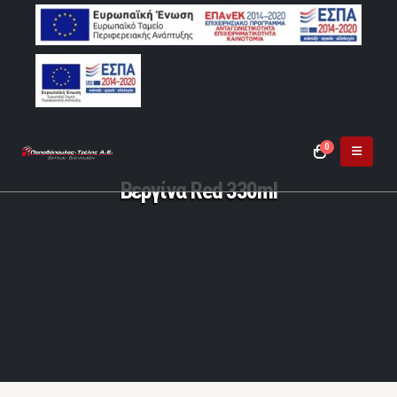
0
Βεργίνα Red 330ml