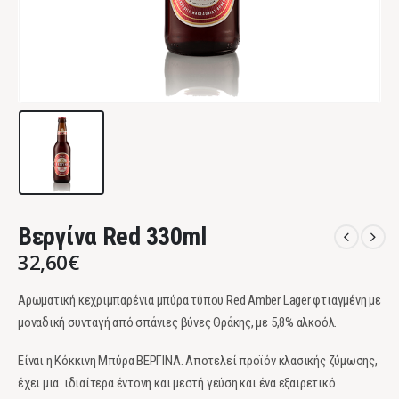
Βεργίνα Red 330ml
32,60
€
Αρωματική κεχριμπαρένια μπύρα τύπου Red Amber Lager φτιαγμένη με
μοναδική συνταγή από σπάνιες βύνες Θράκης, με 5,8% αλκοόλ.
Είναι η Κόκκινη Μπύρα ΒΕΡΓΙΝΑ. Αποτελεί προϊόν κλασικής ζύμωσης,
έχει μια ιδιαίτερα έντονη και μεστή γεύση και ένα εξαιρετικό