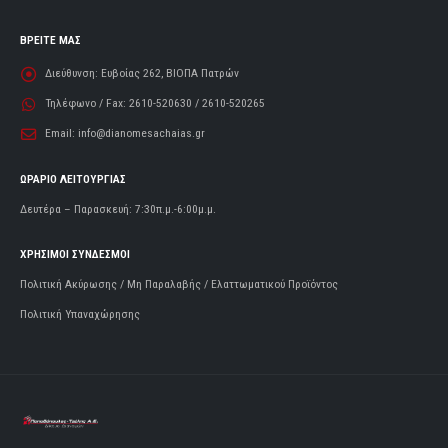
ΒΡΕΙΤΕ ΜΑΣ
Διεύθυνση:
Ευβοίας 262, ΒΙΟΠΑ Πατρών
Τηλέφωνο / Fax:
2610-520630 / 2610-520265
Email:
info@dianomesachaias.gr
ΩΡΑΡΙΟ ΛΕΙΤΟΥΡΓΙΑΣ
Δευτέρα – Παρασκευή: 7:30π.μ.-6:00μ.μ.
ΧΡΗΣΙΜΟΙ ΣΥΝΔΕΣΜΟΙ
Πολιτική Ακύρωσης / Μη Παραλαβής / Ελαττωματικού Προϊόντος
Πολιτική Υπαναχώρησης