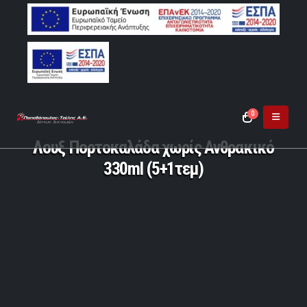
0
Λουξ Πορτοκαλάδα χωρίς Ανθρακικό
330ml (5+1τεμ)