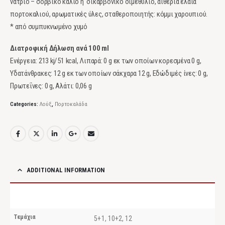
νάτριο – σορβικό κάλιο ή δικαρβονικό διμεθύλιο, αιθέρια έλαια
πορτοκαλιού, αρωματικές ύλες, σταθεροποιητής: κόμμι χαρουπιού.
* από συμπυκνωμένο χυμό
Διατροφική Δήλωση ανά 100 ml
Ενέργεια: 213 kj/51 kcal, Λιπαρά: 0 g εκ των οποίων κορεσμένα 0 g,
Υδατάνθρακες: 12 g εκ των οποίων σάκχαρα 12 g, Εδώδιμές ίνες: 0 g,
Πρωτεΐνες: 0 g, Αλάτι: 0,06 g
Categories:
Λούξ
,
Πορτοκαλάδα
ADDITIONAL INFORMATION
Τεμάχια
5+1, 10+2, 12