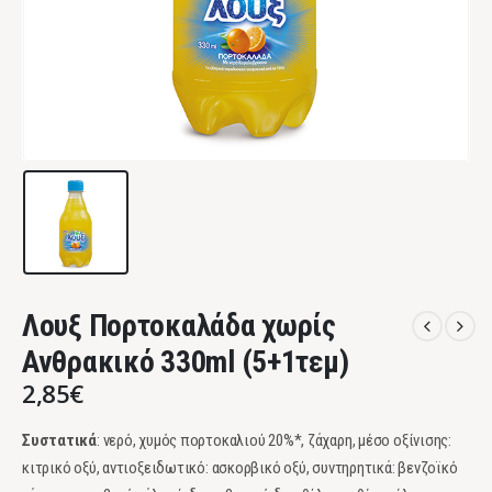
Λουξ Πορτοκαλάδα χωρίς
Ανθρακικό 330ml (5+1τεμ)
2,85
€
Συστατικά
: νερό, χυμός πορτοκαλιού 20%*, ζάχαρη, μέσο οξίνισης:
κιτρικό οξύ, αντιοξειδωτικό: ασκορβικό οξύ, συντηρητικά: βενζοϊκό