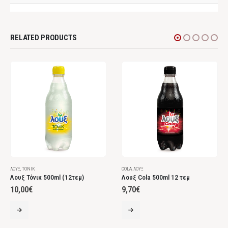
RELATED PRODUCTS
ΛΟΎΞ
,
ΤΌΝΙΚ
COLA
,
ΛΟΎΞ
Λουξ Τόνικ 500ml (12τεμ)
Λουξ Cola 500ml 12 τεμ
10,00
€
9,70
€