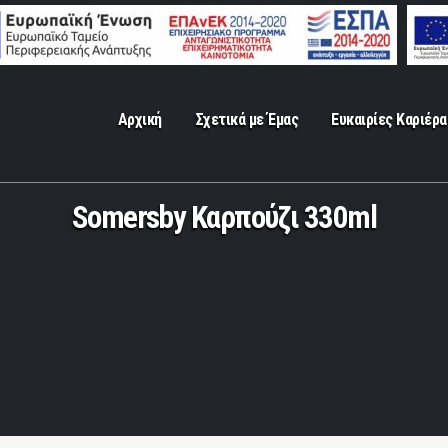
Αρχική
Σχετικά με Έμας
Ευκαιρίες Καριέρα
Somersby Καρπούζι 330ml