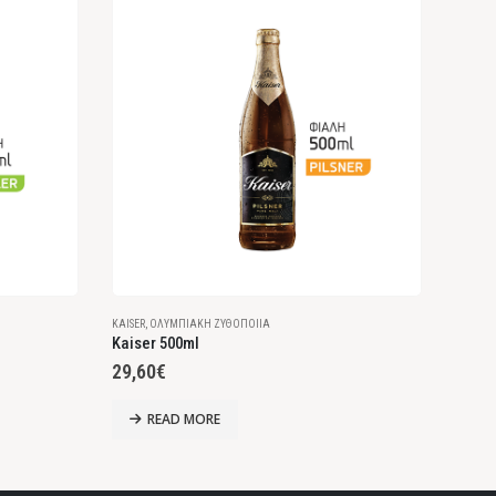
KAISER
,
ΟΛΥΜΠΙΑΚΉ ΖΥΘΟΠΟΙΊΑ
FIX
,
ΟΛΥ
Kaiser 500ml
Fix H
29,60
€
18,8
READ MORE