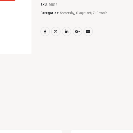
SKU:
46814
Categories:
Somersby
,
Ολυμπιακή Ζυθοποιία