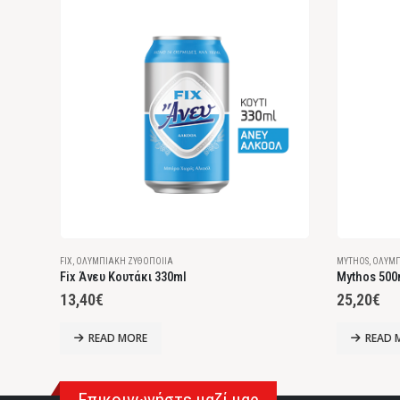
FIX
,
ΟΛΥΜΠΙΑΚΉ ΖΥΘΟΠΟΙΊΑ
MYTHOS
,
ΟΛΥΜΠ
Fix Άνευ Κουτάκι 330ml
Mythos 500
13,40
€
25,20
€
READ MORE
READ 
Επικοινωνήστε μαζί μας