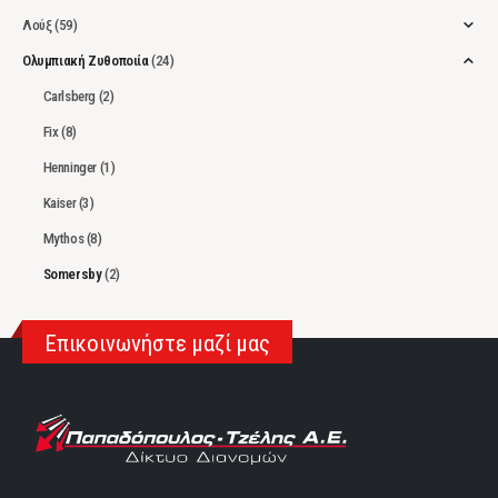
Λούξ
(59)
Ολυμπιακή Ζυθοποιία
(24)
Carlsberg
(2)
Fix
(8)
Henninger
(1)
Kaiser
(3)
Mythos
(8)
Somersby
(2)
Επικοινωνήστε μαζί μας