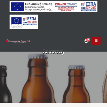
0
Somersby