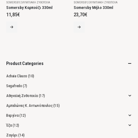
SOMERSBY
,
ΟΛΥΜΠΙΑΚΉ ΖΥΘΟΠΟΙΊΑ
SOMERSBY
,
ΟΛΥΜΠΙΑΚΉ ΖΥΘΟΠΟΙΊΑ
Somersby Καρπούζι 330ml
Somersby Μήλο 330ml
11,85
€
23,70
€
Product Categories
Achaia Clauss
(10)
Segafredo
(7)
Αθηναϊκή Ζυθοποιία
(17)
Αμπελώνες Κ. Αντωνόπουλος
(15)
Βεργίνα
(12)
Έζα
(12)
Ζαγόρι
(14)