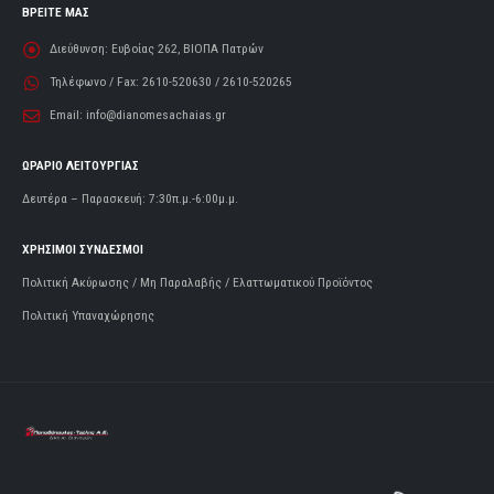
ΒΡΕΙΤΕ ΜΑΣ
Διεύθυνση:
Ευβοίας 262, ΒΙΟΠΑ Πατρών
Τηλέφωνο / Fax:
2610-520630 / 2610-520265
Email:
info@dianomesachaias.gr
ΩΡΑΡΙΟ ΛΕΙΤΟΥΡΓΙΑΣ
Δευτέρα – Παρασκευή: 7:30π.μ.-6:00μ.μ.
ΧΡΗΣΙΜΟΙ ΣΥΝΔΕΣΜΟΙ
Πολιτική Ακύρωσης / Μη Παραλαβής / Ελαττωματικού Προϊόντος
Πολιτική Υπαναχώρησης