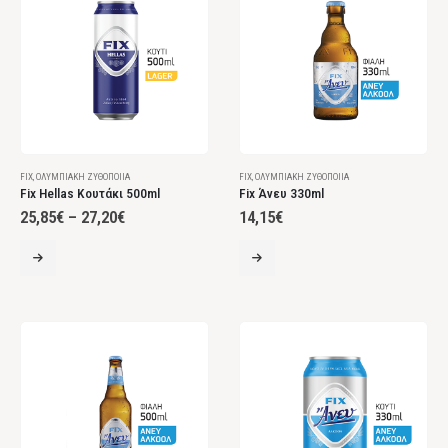
FIX
,
ΟΛΥΜΠΙΑΚΉ ΖΥΘΟΠΟΙΊΑ
FIX
,
ΟΛΥΜΠΙΑΚΉ ΖΥΘΟΠΟΙΊΑ
Fix Hellas Κουτάκι 500ml
Fix Άνευ 330ml
25,85
€
–
27,20
€
14,15
€