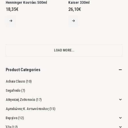
Henninger Κουτάκι 500ml
Kaiser 330ml
18,35
€
26,10
€
LOAD MORE...
Product Categories
Achaia Clauss
(10)
Segafredo
(7)
Αθηναϊκή Ζυθοποιία
(17)
Αμπελώνες Κ. Αντωνόπουλος
(15)
Βεργίνα
(12)
Έζα
(12)