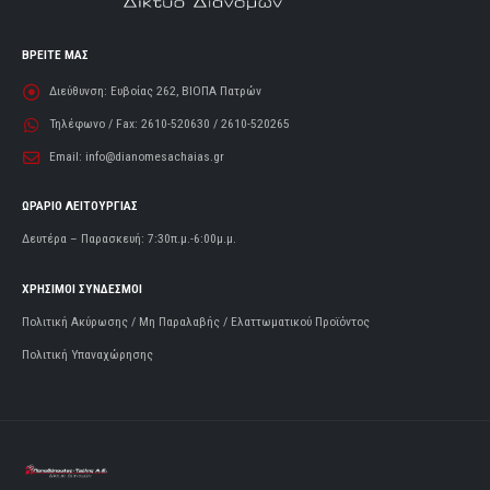
ΒΡΕΙΤΕ ΜΑΣ
Διεύθυνση:
Ευβοίας 262, ΒΙΟΠΑ Πατρών
Τηλέφωνο / Fax:
2610-520630 / 2610-520265
Email:
info@dianomesachaias.gr
ΩΡΑΡΙΟ ΛΕΙΤΟΥΡΓΙΑΣ
Δευτέρα – Παρασκευή: 7:30π.μ.-6:00μ.μ.
ΧΡΗΣΙΜΟΙ ΣΥΝΔΕΣΜΟΙ
Πολιτική Ακύρωσης / Μη Παραλαβής / Ελαττωματικού Προϊόντος
Πολιτική Υπαναχώρησης