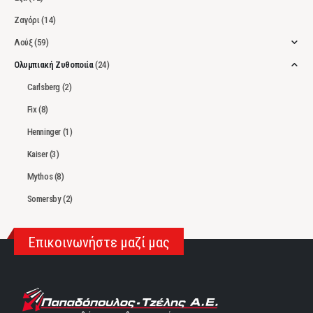
Ζαγόρι
(14)
Λούξ
(59)
Ολυμπιακή Ζυθοποιία
(24)
Carlsberg
(2)
Fix
(8)
Henninger
(1)
Kaiser
(3)
Mythos
(8)
Somersby
(2)
Επικοινωνήστε μαζί μας