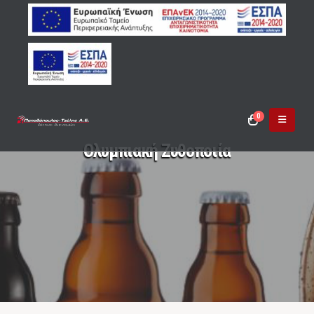
0
Ολυμπιακή Ζυθοποιία