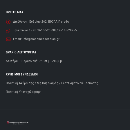
ΒΡΕΙΤΕ ΜΑΣ
Διεύθυνση:
Ευβοίας 262, ΒΙΟΠΑ Πατρών
Τηλέφωνο / Fax:
2610-520630 / 2610-520265
Email:
info@dianomesachaias.gr
ΩΡΑΡΙΟ ΛΕΙΤΟΥΡΓΙΑΣ
Δευτέρα – Παρασκευή: 7:30π.μ.-6:00μ.μ.
ΧΡΗΣΙΜΟΙ ΣΥΝΔΕΣΜΟΙ
Πολιτική Ακύρωσης / Μη Παραλαβής / Ελαττωματικού Προϊόντος
Πολιτική Υπαναχώρησης