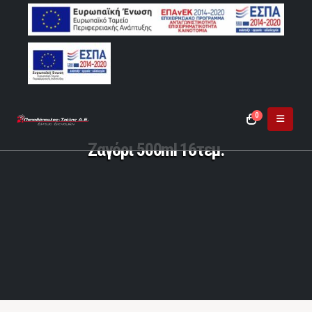
0
Ζαγόρι 500ml 16τεμ.