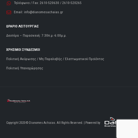
Τηλέφωνο / Fax:
2610-520630 / 2610-520265
Email:
info@dianomesachaias.gr
ΩΡΑΡΙΟ ΛΕΙΤΟΥΡΓΙΑΣ
Δευτέρα – Παρασκευή: 7:30π.μ.-6:00μ.μ.
ΧΡΗΣΙΜΟΙ ΣΥΝΔΕΣΜΟΙ
Πολιτική Ακύρωσης / Μη Παραλαβής / Ελαττωματικού Προϊόντος
Πολιτική Υπαναχώρησης
Copyright 2020 © Dianomes Achaias. All Rights Reserved. | Powered by