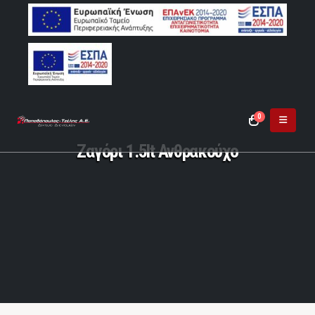
0
Ζαγόρι 1.5lt Ανθρακούχο