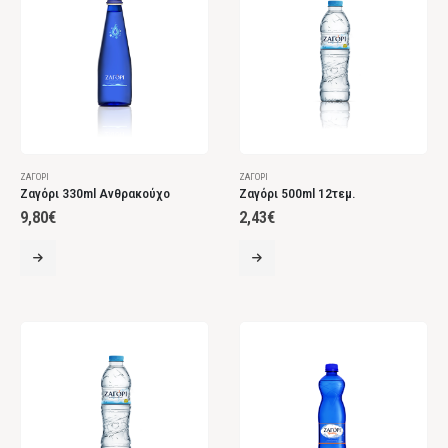
ΖΑΓΌΡΙ
ΖΑΓΌΡΙ
Ζαγόρι 330ml Ανθρακούχο
Ζαγόρι 500ml 12τεμ.
9,80
€
2,43
€