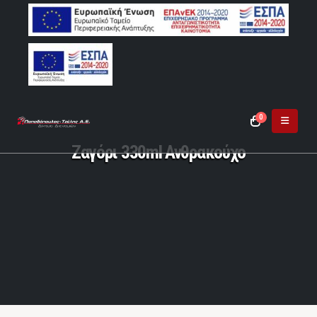
0
Ζαγόρι 330ml Ανθρακούχο