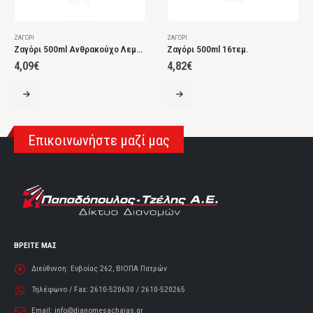
ΖΑΓΌΡΙ
ΖΑΓΌΡΙ
Ζαγόρι 500ml Ανθρακούχο Λεμόνι
Ζαγόρι 500ml 16τεμ.
4,09
€
4,82
€
Επικοινωνήστε μαζί μας
ΒΡΕΙΤΕ ΜΑΣ
Διεύθυνση:
Ευβοίας 262, ΒΙΟΠΑ Πατρών
Τηλέφωνο / Fax:
2610-520630 / 2610-520265
Email:
info@dianomesachaias.gr