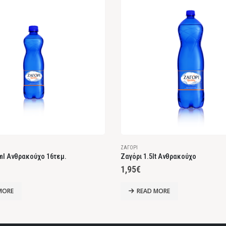
ΖΑΓΌΡΙ
ml Ανθρακούχο 16τεμ.
Ζαγόρι 1.5lt Ανθρακούχο
1,95
€
MORE
READ MORE