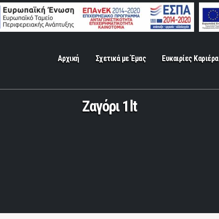
Αρχική
Σχετικά με Έμας
Ευκαιρίες Καριέρα
Ζαγόρι 1lt