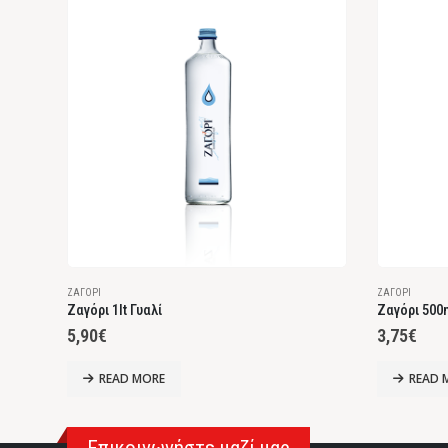
ΖΑΓΌΡΙ
ΖΑΓΌΡΙ
Ζαγόρι 1lt Γυαλί
Ζαγόρι 500
5,90
€
3,75
€
READ MORE
READ 
Επικοινωνήστε μαζί μας