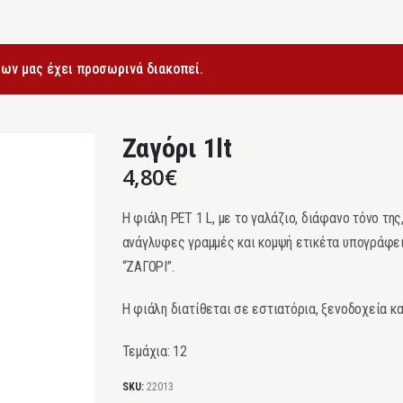
ων μας έχει προσωρινά διακοπεί.
Ζαγόρι 1lt
4,80
€
Η φιάλη PET 1 L, με το γαλάζιο, διάφανο τόνο τη
ανάγλυφες γραμμές και κομψή ετικέτα υπογράφε
“ΖΑΓΟΡΙ”.
Η φιάλη διατίθεται σε εστιατόρια, ξενοδοχεία κ
Τεμάχια: 12
SKU:
22013