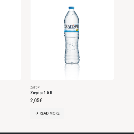
ΖΑΓΌΡΙ
ΖΑΓΌΡΙ
Ζαγόρι 1.5 lt
Ζαγόρ
2,05
€
9,80
READ MORE