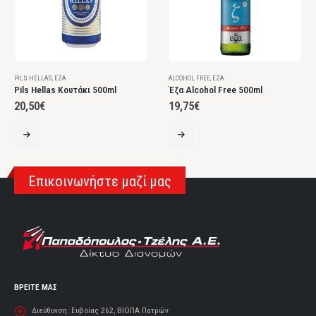
PILS HELLAS
,
ΈΖΑ
ALCOHOL FREE
,
ΈΖΑ
Pils Hellas Κουτάκι 500ml
Έζα Alcohol Free 500ml
20,50
€
19,75
€
Επικοινωνήστε μαζί μας
ΒΡΕΙΤΕ ΜΑΣ
Διεύθυνση:
Ευβοίας 262, ΒΙΟΠΑ Πατρών