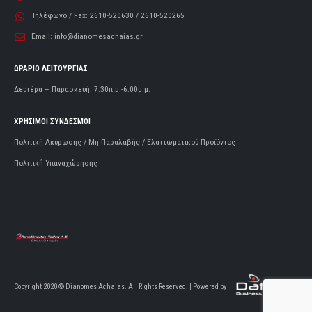
Τηλέφωνο / Fax:
2610-520630 / 2610-520265
Email:
info@dianomesachaias.gr
ΩΡΑΡΙΟ ΛΕΙΤΟΥΡΓΙΑΣ
Δευτέρα – Παρασκευή: 7:30π.μ.-6:00μ.μ.
ΧΡΗΣΙΜΟΙ ΣΥΝΔΕΣΜΟΙ
Πολιτική Ακύρωσης / Μη Παραλαβής / Ελαττωματικού Προϊόντος
Πολιτική Υπαναχώρησης
Copyright 2020 © Dianomes Achaias. All Rights Reserved. | Powered by