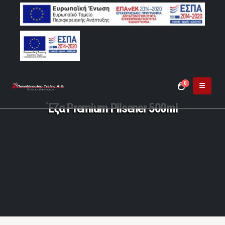
0
Έζα Premium Pilsener 500ml