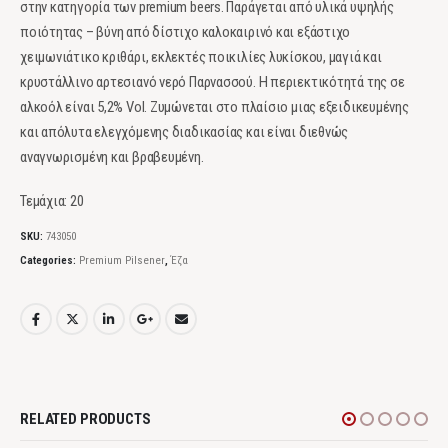
στην κατηγορία των premium beers. Παράγεται από υλικά υψηλής
ποιότητας – βύνη από δίστιχο καλοκαιρινό και εξάστιχο
χειμωνιάτικο κριθάρι, εκλεκτές ποικιλίες λυκίσκου, μαγιά και
κρυστάλλινο αρτεσιανό νερό Παρνασσού. Η περιεκτικότητά της σε
αλκοόλ είναι 5,2% Vol. Ζυμώνεται στο πλαίσιο μιας εξειδικευμένης
και απόλυτα ελεγχόμενης διαδικασίας και είναι διεθνώς
αναγνωρισμένη και βραβευμένη.
Τεμάχια: 20
SKU:
743050
Categories:
Premium Pilsener
,
Έζα
RELATED PRODUCTS