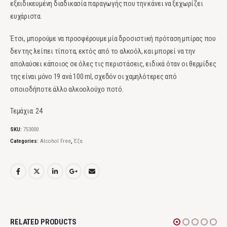
εξειδικευμένη διαδικασία παραγωγής που την κάνει να ξεχωρίζει
ευχάριστα.
Έτσι, μπορούμε να προσφέρουμε μία δροσιστική πρόταση μπίρας που
δεν της λείπει τίποτα, εκτός από το αλκοόλ, και μπορεί να την
απολαύσει κάποιος σε όλες τις περιστάσεις, ειδικά όταν οι θερμίδες
της είναι μόνο 19 ανά 100 ml, σχεδόν οι χαμηλότερες από
οποιοδήποτε άλλο αλκοολούχο ποτό.
Τεμάχια: 24
SKU:
753000
Categories:
Alcohol Free
,
Έζα
RELATED PRODUCTS