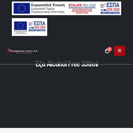
0
Έζα Alcohol Free 330ml