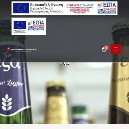
0
Έζα