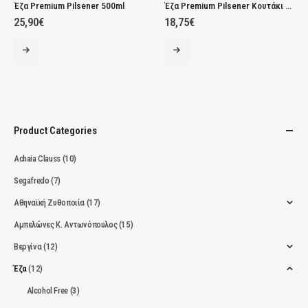
Έζα Premium Pilsener 500ml
Έζα Premium Pilsener Κουτάκι 330ml
25,90
€
18,75
€
Product Categories
Achaia Clauss
(10)
Segafredo
(7)
Αθηναϊκή Ζυθοποιία
(17)
Αμπελώνες Κ. Αντωνόπουλος
(15)
Βεργίνα
(12)
Έζα
(12)
Alcohol Free
(3)