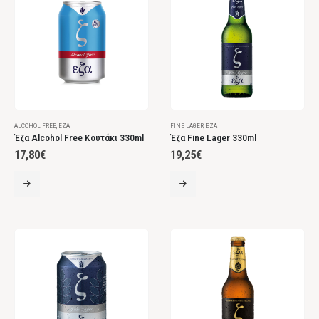
ALCOHOL FREE
,
ΈΖΑ
FINE LAGER
,
ΈΖΑ
Έζα Alcohol Free Κουτάκι 330ml
Έζα Fine Lager 330ml
17,80
€
19,25
€