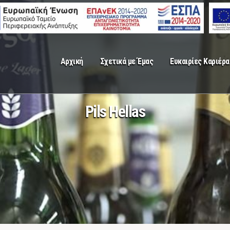
Αρχική
Σχετικά με Έμας
Ευκαιρίες Καριέρα
Pils Hellas