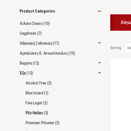
Product Categories
Λόγω
Achaia Clauss
(10)
Segafredo
(7)
Αθηναϊκή Ζυθοποιία
(17)
Sort by:
Αμπελώνες Κ. Αντωνόπουλος
(15)
Βεργίνα
(12)
Έζα
(12)
Alcohol Free
(3)
Blue Island
(1)
Fine Lager
(2)
Pils Hellas
(3)
Premium Pilsener
(3)