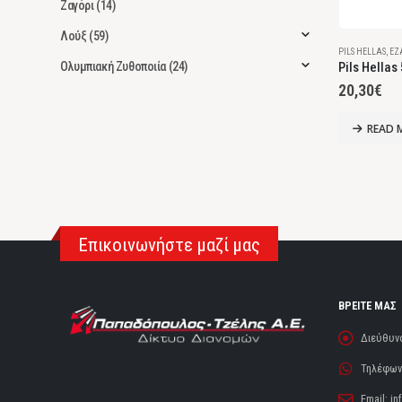
Ζαγόρι
(14)
Λούξ
(59)
PILS HELLAS
,
ΈΖ
Pils Hellas
Ολυμπιακή Ζυθοποιία
(24)
20,30
€
READ 
Επικοινωνήστε μαζί μας
ΒΡΕΙΤΕ ΜΑΣ
Διεύθυν
Τηλέφωνο
Email:
in