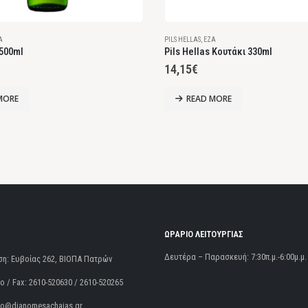
Α
PILS HELLAS
,
ΈΖΑ
 500ml
Pils Hellas Κουτάκι 330ml
14,15
€
MORE
READ MORE
ΩΡΑΡΙΟ ΛΕΙΤΟΥΡΓΙΑΣ
Δευτέρα – Παρασκευή: 7:30π.μ.-6:00μ.μ.
ση:
Ευβοίας 262, ΒΙΟΠΑ Πατρών
 / Fax:
2610-520630 / 2610-520265
fo@dianomesachaias.gr