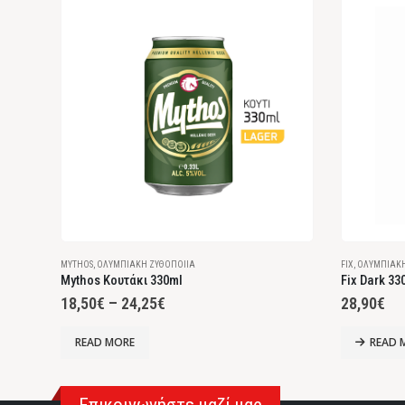
MYTHOS
,
ΟΛΥΜΠΙΑΚΉ ΖΥΘΟΠΟΙΊΑ
FIX
,
ΟΛΥΜΠΙΑΚΉ
Mythos Κουτάκι 330ml
Fix Dark 33
18,50
€
–
24,25
€
28,90
€
READ MORE
READ 
Επικοινωνήστε μαζί μας