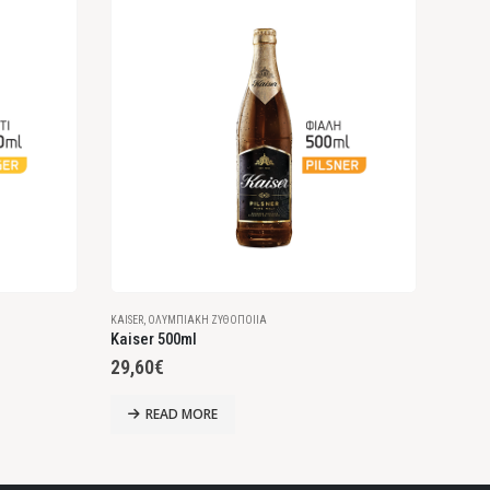
KAISER
,
ΟΛΥΜΠΙΑΚΉ ΖΥΘΟΠΟΙΊΑ
FIX
,
ΟΛΥ
Kaiser 500ml
Fix H
29,60
€
25,8
READ MORE
RE