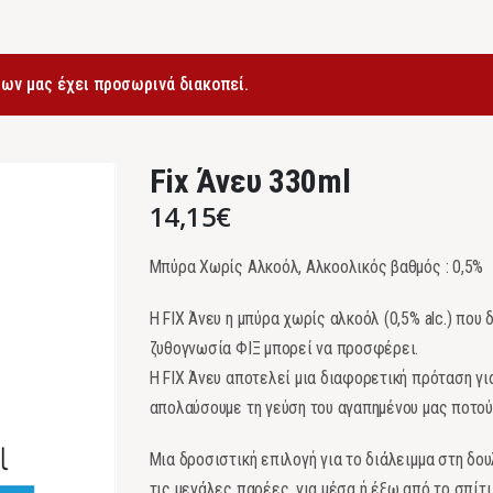
ων μας έχει προσωρινά διακοπεί.
Fix Άνευ 330ml
14,15
€
Μπύρα Χωρίς Αλκοόλ, Αλκοολικός βαθμός : 0,5%
Η FIX Άνευ η μπύρα χωρίς αλκοόλ (0,5% alc.) που
ζυθογνωσία ΦΙΞ μπορεί να προσφέρει.
Η FIX Άνευ αποτελεί μια διαφορετική πρόταση γι
απολαύσουμε τη γεύση του αγαπημένου μας ποτού 
Μια δροσιστική επιλογή για το διάλειμμα στη δουλ
τις μεγάλες παρέες, για μέσα ή έξω από το σπίτι,