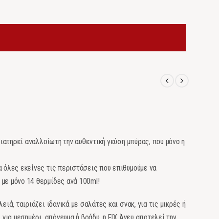
 διατηρεί αναλλοίωτη την αυθεντική γεύση μπύρας, που μόνο η
α όλες εκείνες τις περιστάσεις που επιθυμούμε να
με μόνο 14 θερμίδες ανά 100ml!
ειά, ταιριάζει ιδανικά με σαλάτες και σνακ, για τις μικρές ή
 για μεσημέρι, απόγευμα ή βράδυ, η FIX Άνευ αποτελεί την