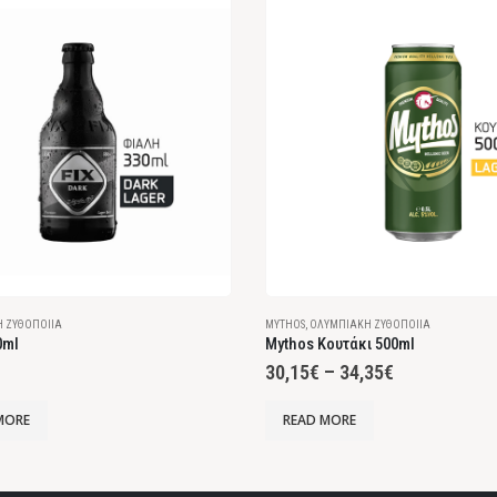
 ΖΥΘΟΠΟΙΊΑ
MYTHOS
,
ΟΛΥΜΠΙΑΚΉ ΖΥΘΟΠΟΙΊΑ
0ml
Mythos Κουτάκι 500ml
30,15
€
–
34,35
€
MORE
READ MORE