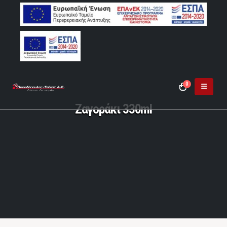
0
Ζαγοράκι 330ml