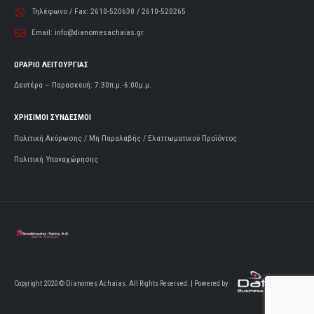
Τηλέφωνο / Fax:
2610-520630 / 2610-520265
Email:
info@dianomesachaias.gr
ΩΡΑΡΙΟ ΛΕΙΤΟΥΡΓΙΑΣ
Δευτέρα – Παρασκευή: 7:30π.μ.-6:00μ.μ.
ΧΡΗΣΙΜΟΙ ΣΥΝΔΕΣΜΟΙ
Πολιτική Ακύρωσης / Μη Παραλαβής / Ελαττωματικού Προϊόντος
Πολιτική Υπαναχώρησης
Copyright 2020 © Dianomes Achaias. All Rights Reserved. | Powered by