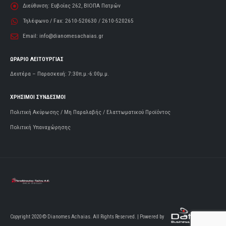
Διεύθυνση:
Ευβοίας 262, ΒΙΟΠΑ Πατρών
Τηλέφωνο / Fax:
2610-520630 / 2610-520265
Email:
info@dianomesachaias.gr
ΩΡΑΡΙΟ ΛΕΙΤΟΥΡΓΙΑΣ
Δευτέρα – Παρασκευή: 7:30π.μ.-6:00μ.μ.
ΧΡΗΣΙΜΟΙ ΣΥΝΔΕΣΜΟΙ
Πολιτική Ακύρωσης / Μη Παραλαβής / Ελαττωματικού Προϊόντος
Πολιτική Υπαναχώρησης
Copyright 2020 © Dianomes Achaias. All Rights Reserved. | Powered by