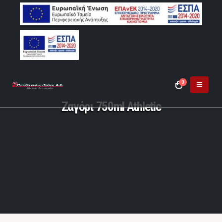
0
Ζαγόρι 750ml Athletic