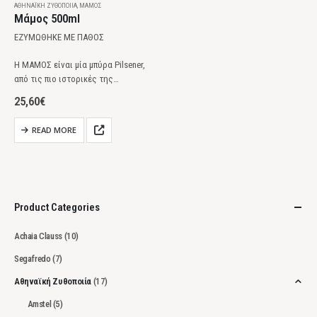
ΑΘΗΝΑΪΚΉ ΖΥΘΟΠΟΙΊΑ
,
ΜΆΜΟΣ
Μάμος 500ml
ΕΖΥΜΩΘΗΚΕ ΜΕ ΠΑΘΟΣ
Η ΜΑΜΟΣ είναι μία μπύρα Pilsener,
από τις πιο ιστορικές της
ελληνικής ζυθοποιίας.
25,60
€
Πρωτοξεκίνησε το ταξίδι της το
1876 στην Πάτρα, ενώ
READ MORE
επανακυκλοφόρησε το 2017 ως
αποτέλεσμα της συνεργασίας της
οικογένειας…
Product Categories
Achaia Clauss
(10)
Segafredo
(7)
Αθηναϊκή Ζυθοποιία
(17)
Amstel
(5)